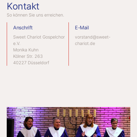
Kontakt
So können Sie uns erreichen.
Anschrift
E-Mail
Sweet Chariot Gospelchor
vorstand@sweet-
e.V.
chariot.de
Monika Kuhn
Kölner Str. 263
40227 Düsseldorf