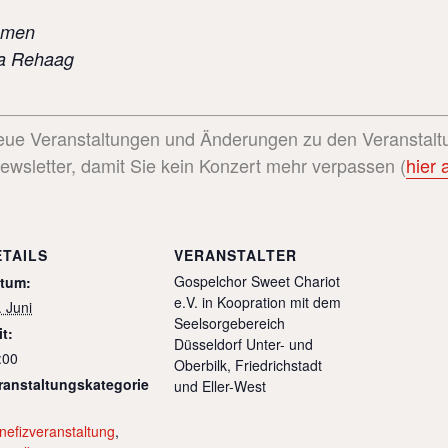
ommen
ka Rehaag
eue Veranstaltungen und Änderungen zu den Veranstaltu
Newsletter, damit Sie kein Konzert mehr verpassen (
hier
ETAILS
VERANSTALTER
Gospelchor Sweet Chariot
tum:
e.V. in Koopration mit dem
. Juni
Seelsorgebereich
it:
Düsseldorf Unter- und
:00
Oberbilk, Friedrichstadt
ranstaltungskategorie
und Eller-West
nefizveranstaltung
,