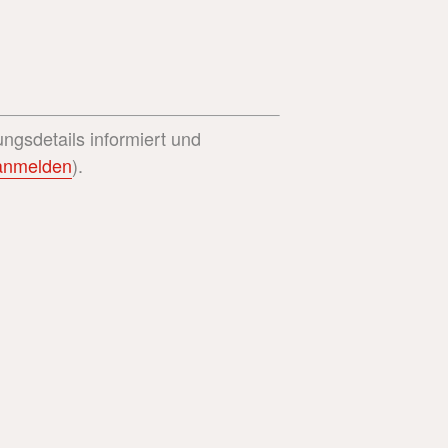
ngsdetails informiert und
 anmelden
).