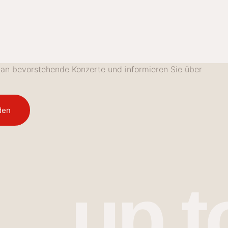
e an bevorstehende Konzerte und informieren Sie über
den
up t