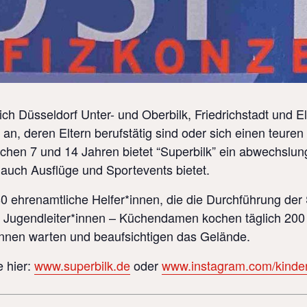
eich Düsseldorf Unter- und Oberbilk, Friedrichstadt und 
 an, deren Eltern berufstätig sind oder sich einen teuren
schen 7 und 14 Jahren bietet “Superbilk” ein abwechslu
auch Ausflüge und Sportevents bietet.
 80 ehrenamtliche Helfer*innen, die die Durchführung de
e Jugendleiter*innen – Küchendamen kochen täglich 200
innen warten und beaufsichtigen das Gelände.
e hier:
www.superbilk.de
oder
www.instagram.com/kinderz